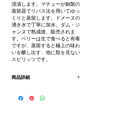
浸漬します。マチューが銅製の
蒸留器でリパス法を用いてゆっ
くりと蒸留します。ドメーヌの
湧き水で丁寧に加水。ダム・ジ
ャンヌで熟成後、販売されま
す。ベリーは生で食べると有毒
ですが、蒸留すると極上の味わ
いを醸し出す、他に類を見ない
スピリッツです。
商品詳細
品種：
ホーリーベリー
アルコール度数：
40％
提供温度：
8℃