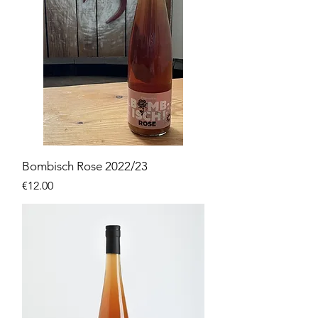
Bombisch Rose 2022/23
価格
€12.00