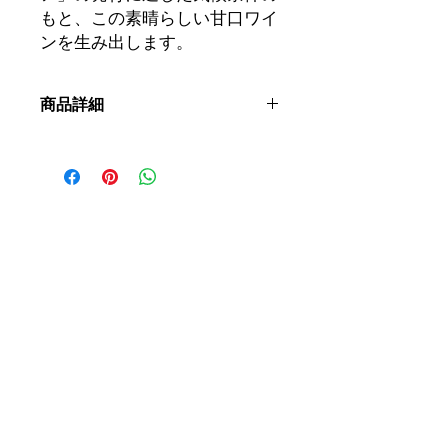
もと、この素晴らしい甘口ワイ
ンを生み出します。
商品詳細
呼称：
AOCアルザス
ブドウ品種：
ピノ・ノワール
土壌：
風成の石灰質シルトであるレス
土壌に生育する古木。
栽培：
バイオダイナミック
収穫：
手摘み、選果
醸造：
酵母の添加や補糖を行わない自
然発酵。空気圧式プレスで12時間直接
圧搾。樹齢100年のオーク樽で、細か
な澱と共に11ヶ月間自然熟成。過度な
濾過を行わない非介入的な醸造。現代
の醸造技術を用いず、ブドウ本来の品
質を最大限に保ちます。濾過は殺菌目
的ではなく、瓶詰め前に酵母を減少さ
せることで、残留糖分による再発酵の