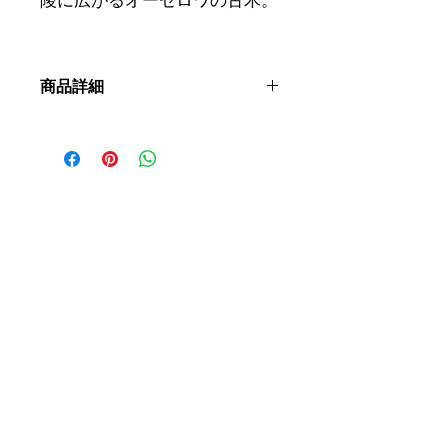
陵に広がるオーセロワの古木。
商品詳細
呼称：
AOC アルザス リュー ディ
ブドウ品種：
オーセロワ
土壌：
グラン・クリュ ヴィネック シ
ュロスベルクの地質学的延長部に位置
する、真南に面した非常に急峻な丘の
斜面にあるカッツェンタール渓谷の花
崗岩。
栽培：
バイオダイナミック
認証：
オーガニック (エコサート)、ヴ
ァン メソード ナチュール
収穫：
手摘み、選果
醸造：
酵母添加や補糖なしの自然発
酵。空気圧式プレスで12時間直接圧
搾。デブルバージュせずに直接樽に移
し替えます。ヴォージュ地方産のピン
ク色の砂岩と渓谷産のダグラスファー