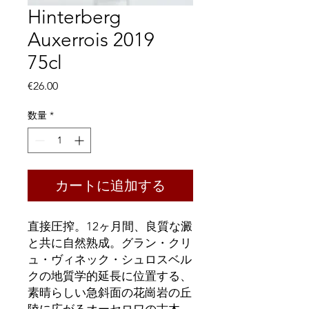
Hinterberg
Auxerrois 2019
75cl
価
€26.00
格
数量
*
カートに追加する
直接圧搾。12ヶ月間、良質な澱
と共に自然熟成。グラン・クリ
ュ・ヴィネック・シュロスベル
クの地質学的延長に位置する、
素晴らしい急斜面の花崗岩の丘