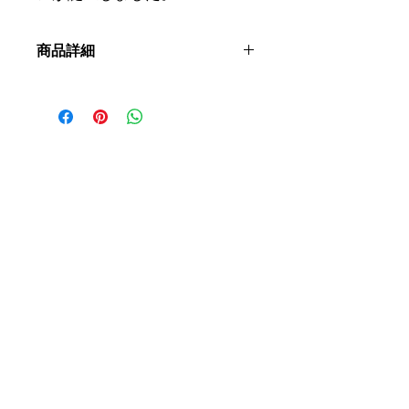
商品詳細
呼称:：
AOCアルザス セレクション・
ド・グラン・ノーブル
ブドウ品種：ミュスカ
土壌：
神秘的なテロワール、その地質
は独特 (深く重い花崗岩と炭酸塩砂
岩)。
栽培：
バイオダイナミック
収穫：
手摘み、選果
醸造：
酵母添加や補糖を施さず、自然
発酵。空気圧式圧搾機で12時間直接圧
搾。デブルバージュせずに樽へ直接移
す。1年半、良質な澱とともに自然熟
成させ、残りは瓶内熟成させます。そ
の結果、忘れられない甘口ワインが生
まれます。
味わい：
甘口
アルコール度数：
6％