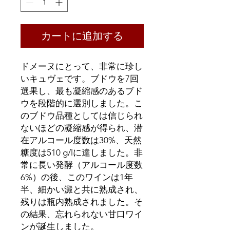
カートに追加する
ドメーヌにとって、非常に珍し
いキュヴェです。ブドウを7回
選果し、最も凝縮感のあるブド
ウを段階的に選別しました。こ
のブドウ品種としては信じられ
ないほどの凝縮感が得られ、潜
在アルコール度数は30%、天然
糖度は510 g/lに達しました。非
常に長い発酵（アルコール度数
6%）の後、このワインは1年
半、細かい澱と共に熟成され、
残りは瓶内熟成されました。そ
の結果、忘れられない甘口ワイ
ンが誕生しました。