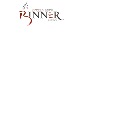
提供温度：
14℃
熟成ポテンシャル：
50年
お問い合わせ先
Domaine Christian BINNER
2, rue des Romains
68770 AMMERSCHWIHR – France
当社の製品
ワイン
スピリッツ
ノンアルコール飲料MËRALLA