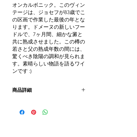
オンカルボニック。このヴィン
テージは、ジョセフが83歳でこ
の区画で作業した最後の年とな
ります。ドメーヌの新しいフー
ドルで、7ヶ月間、細かな澱と
共に熟成させました。この樽の
若さと父の熟成年数の間には、
驚くべき陰陽の調和が見られま
す。素晴らしい物語を語るワイ
ンです :)
商品詳細
呼称：
AOCアルザス
ブドウ品種：
ピノ・ノワール
土壌：
レス土壌、深く重い風成石灰質
シルト、および痩せた砂質花崗岩。
栽培：
バイオダイナミック
認証：
オーガニック（エコサート）