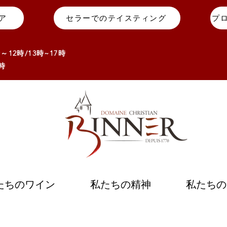
ア
セラーでのテイスティング
12時/13
時~17
時
時
たちのワイン
私たちの精神
私たちの