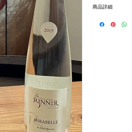
商品詳細
ブドウ品種：
ミラベ
アルコール度数：
40
提供温度：
8℃