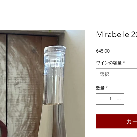
Mirabelle 
価
€45.00
格
ワインの容量
*
選択
数量
*
カ