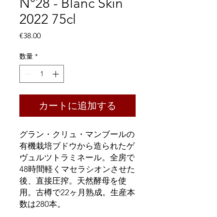
N°28 - Blanc Skin
2022 75cl
価
€38.00
格
数量
*
カートに追加する
グラン・クリュ・マンブールの
有機栽培ブドウから造られたゲ
ヴュルツトラミネール。全房で
48時間軽くマセラシオンさせた
後、直接圧搾。天然酵母を使
用。古樽で22ヶ月熟成。生産本
数は280本。