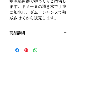
銅製蒸留器でゆっくりと蒸留し
ます。ドメーヌの湧き水で丁寧
に加水し、ダム・ジャンヌで熟
成させてから販売します。
商品詳細
ブドウ品種：
クェッチ
アルコール度数：
40％
提供温度：
8℃