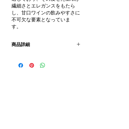
繊細さとエレガンスをもたら
し、甘口ワインの飲みやすさに
不可欠な要素となっていま
す。
商品詳細
呼称：
AOCアルザス セレクション・
ド・グラン・ノーブル
ブドウ品種：
リースリング
土壌：
痩せた花崗岩質土壌。真南に面
し、ゾンネンベルクは「太陽の山」を
意味します。
栽培：
バイオダイナミック
収穫：
手摘み、選果
醸造：
ゆっくりと圧搾し、デブルバー
ジュ。酵母や酵素は添加せず、補糖も
行わない。コンクリートタンクで数ヶ
月間、酵母を添加せず、アルコール発
酵とマロラクティック発酵を行う自然