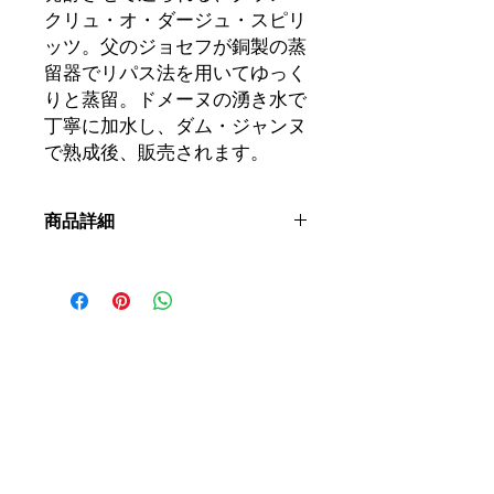
クリュ・オ・ダージュ・スピリ
ッツ。父のジョセフが銅製の蒸
留器でリパス法を用いてゆっく
りと蒸留。ドメーヌの湧き水で
丁寧に加水し、ダム・ジャンヌ
で熟成後、販売されます。
商品詳細
ブドウ品種：
ゲヴュルツトラミネー
ル、リースリング、ミュスカ
アルコール度数：
40％
提供温度：
8℃