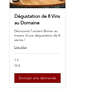
Dégustation de 8 Vins
au Domaine
Découvrez l'univers Binner au
travers d'une dégustation de 8
verres !
Lire plus
1 h
15
15 €
euros
Envoyer une demande