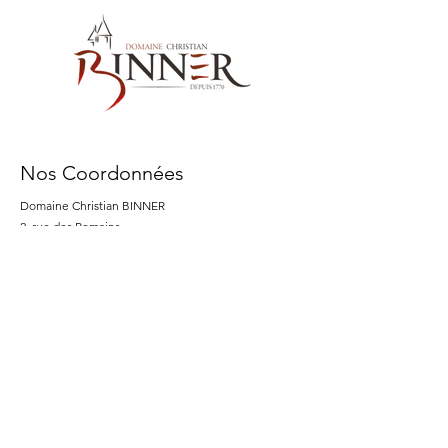
Nos Coordonnées
Domaine Christian BINNER
2, rue des Romains
68770 AMMERSCHWIHR – France
Nos Produits
Nos Vins
Nos Spiritueux
Nos sans alcool MËRALLA