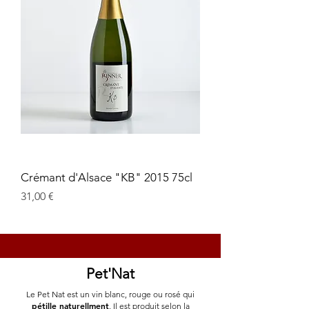
Crémant d'Alsace "KB" 2015 75cl
Prix
31,00 €
Pet'Nat
Le Pet Nat est un vin blanc, rouge ou rosé qui
pétille naturellment
. Il est produit selon la