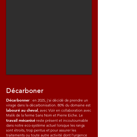
Décarboner
Décarbonner
: en 2025, j'ai décidé de prendre un
virage dans la décarbonisation. 80% du domaine est
labouré au cheval
, avec Vizir en collaboration avec
Malik de la ferme Sans Nom et Pierre Eiche. Le
travail mécanisé
reste présent et incoutournable
dans notre eco-système actuel lorsque les rangs
sont étroits, trop pentus et pour assurer les
traitements ou toute autre activité dont l'urgence