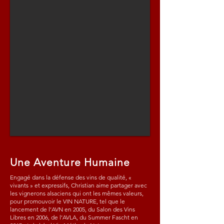
Une Aventure Humaine
Engagé dans la défense des vins de qualité, «
vivants » et expressifs, Christian aime partager avec
les vignerons alsaciens qui ont les mêmes valeurs,
pour promouvoir le
VIN NATURE
, tel que le
lancement de l’AVN en 2005, du Salon des Vins
Libres en 2006, de l’AVLA, du Summer Fascht en