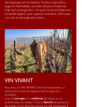
me repousse sur le tracteur. Tracteur aujoud'hui
léger et minimaliste, loin des versions modernes
high tech énergivores. J'ai aussi choisi d'utiliser une
bouteille légère, avec capsule couronne, d'envoyer
nos vins à l'étranger par voilier...
VIN VIVANT
Pour moi, un VIN VIVANT c'est l'aboutissement, la
réussite du travail du vigneron de la vigne à la
bouteille,
courage
noblesse
c'est le
et la
de laisser le vin
liberté
se faire avec son temps.
C'est la
de penser et
de vinifier un vin dont les raisins ont été vendangés à