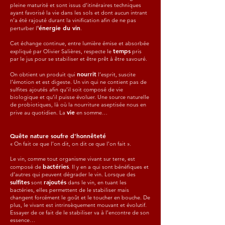
pleine maturité et sont issus d'itinéraires techniques
ayant favorisé la vie dans les sols et dont aucun intrant
n’a été rajouté durant la vinification afin de ne pas
énergie du vin
perturber l
'
.
Cet échange continue, entre lumière émise et absorbée
temps
expliqué par Olivier Salières, respecte le
pris
par le jus pour se stabiliser et être prêt à être savouré.
nourrit
On obtient un produit qui
l’esprit, suscite
l’émotion et est digeste. Un vin qui ne contient pas de
sulfites ajoutés afin qu’il soit composé de vie
biologique et qu’il puisse évoluer. Une source naturelle
de probiotiques, là où la nourriture aseptisée nous en
vie
prive au quotidien. La
en somme…
Quête nature soufre d'honnêteté
« On fait ce que l’on dit, on dit ce que l’on fait ».
Le vin, comme tout organisme vivant sur terre, est
bactéries
composé de
. Il y en a qui sont bénéfiques et
d’autres qui peuvent dégrader le vin. Lorsque des
sulfites
rajoutés
sont
dans le vin, en tuant les
bactéries, elles permettent de le stabiliser mais
changent forcément le goût et le toucher en bouche. De
plus, le vivant est intrinsèquement mouvant et évolutif.
Essayer de ce fait de le stabiliser va à l’encontre de son
essence…