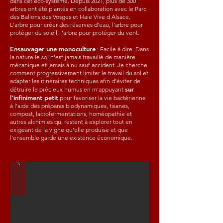
dans cet éco-système. Depuis 2021, plus de 300
arbres ont été plantés en collaboration avec le Parc
des Ballons des Vosges et Haie Vive d Alsace.
L'arbre pour créer des réserves d'eau, l'arbre pour
protéger du soleil, l'arbre pour protéger du vent.
Ensauvager une monoculture
: Facile à dire. Dans
la nature le sol n'est jamais travaillé de manière
mécanique et jamais à nu sauf accident. Je cherche
comment progressivement limiter le travail du sol et
adapter les itinéraires techniques afin d'éviter de
sur
détruire le précieux humus en m'appuyant
l'infiniment petit
pour favoriser la vie bactérienne
à l'aide des préparas biodynamiques, tisanes,
compost, lactofermentations, homéopathie et
autres alchimies qui restent à explorer tout en
exigeant de la vigne qu'elle produise et que
l'ensemble garde une existence économique.