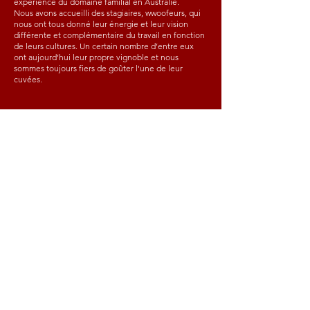
expérience du domaine familial en Australie.
Nous avons accueilli des stagiaires, wwoofeurs, qui
nous ont tous donné leur énergie et leur vision
différente et complémentaire du travail en fonction
de leurs cultures. Un certain nombre d’entre eux
ont aujourd’hui leur propre vignoble et nous
sommes toujours fiers de goûter l'une de leur
cuvées.