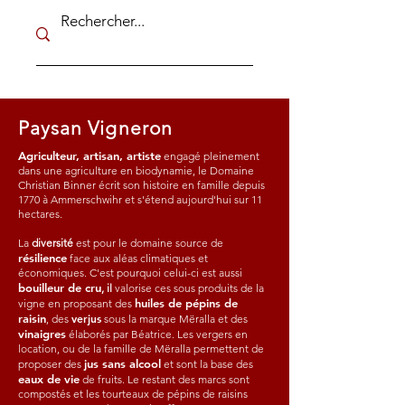
Paysan Vigneron
Agriculteur, artisan, artiste
engagé pleinement
dans une agriculture en biodynamie, le Domaine
Christian Binner écrit son histoire en famille depuis
1770 à Ammerschwihr et s'étend aujourd'hui sur 11
hectares.
La
diversité
est pour le domaine source de
résilience
face aux aléas climatiques et
économiques. C'est pourquoi celui-ci est aussi
bouilleur de cru
, il
valorise ces sous produits de la
huiles de pépins de
vigne en proposant des
raisin
verjus
, des
sous la marque Mëralla et des
vinaigres
élaborés par Béatrice. Les vergers en
location, ou de la famille de Mëralla permettent de
jus sans alcool
proposer des
et sont la base des
eaux de vie
de fruits. Le restant des marcs sont
compostés et les tourteaux de pépins de raisins