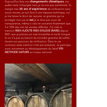
changements climatiques
Aujourd'hui face aux
, ma
quête reste inchangée mais je ne suis pas extrémiste. Si,
25 ans d'expérience
malgré mes
de vinification sans
aucun intrant, je suis face à une impasse technique, oui
je me laisse le droit de rajouter ce gramme qui va
oui
protéger mon jus et
je le dirai par souci de
transparence, même si cela ne concerne finalement que
5 à 10% des vins les années difficiles. J'ai crée la
mention
RIEN AJOUTE RIEN ENLEVE (RARE)
depuis
2021 que je précise sur mes bouteilles et tarifs lorsque
le vin n'a pas eu besoin du moindre gramme de sulfite
durant son parcours de vinification. Dans le cas
contraire cette mention n'est par présente. Je participe
aussi activement au développement du label
VIN
METHODE NATURE
au niveau national.