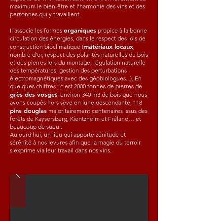
maximum le bien-être et l’harmonie des vins et des
personnes qui y travaillent.
organiques
Il associe les formes
propice à la bonne
circulation des énergies, dans le respect des lois de
matériaux locaux
construction bioclimatique (
,
nombre d’or, respect des polarités naturelles du bois
et des pierres lors du montage, régulation naturelle
des températures, gestion des perturbations
électromagnétiques avec des géobiologues...). En
quelques chiffres : c'est 2000 tonnes de pierres de
grès des vosge
s
, environ 340 m3 de bois que nous
avons coupés hors sève en lune descendante, 118
pins douglas
majoritairement centenaires issus des
forêts de Kaysersberg, Kientzheim et Fréland… et
beaucoup de sueur.
Aujourd'hui, un lieu qui apporte zénitude et
sérénité à nos levures afin que la magie du terroir
s'exprime via leur travail dans nos vins.