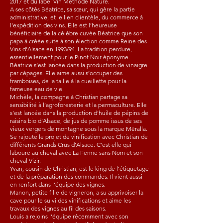
2017 et du label Vin Méthode Nature.
A ses côtés Béatrice, sa sœur, qui gère la partie
administrative, et le lien clientèle, du commerce à
l’expédition des vins. Elle est l’heureuse
bénéficiaire de la célèbre cuvée Béatrice que son
papa à créée suite à son élection comme Reine des
Vins d’Alsace en 1993/94. La tradition perdure,
essentiellement pour le Pinot Noir éponyme.
Béatrice s’est lancée dans la production de vinaigre
par cépages. Elle aime aussi s’occuper des
framboises, de la taille à la cueillette pour la
fameuse eau de vie.
Michèle, la compagne à Christian partage sa
sensibilité à l’agroforesterie et la permaculture. Elle
s’est lancée dans la production d’huile de pépins de
raisins bio d’Alsace, de jus de pomme issus de ses
vieux vergers de montagne sous la marque Mëralla.
Se rajoute le projet de vinification avec Christian de
différents Grands Crus d’Alsace. C'est elle qui
laboure au cheval avec La Ferme sans Nom et son
cheval Vizir.
Yvan, cousin de Christian, est le king de l’étiquetage
et de la préparation des commandes. Il vient aussi
en renfort dans l’équipe des vignes.
Manon, petite fille de vigneron, a su apprivoiser la
cave pour le suivi des vinifications et aime les
travaux des vignes au fil des saisons.
Louis a rejoins l’équipe récemment avec son