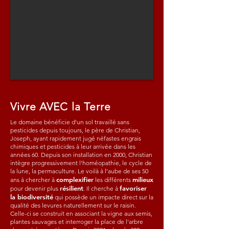
Vivre AVEC la Terre
Le domaine bénéficie d'un sol travaillé sans
pesticides depuis toujours, le père de Christian,
Joseph, ayant rapidement jugé néfastes engrais
chimiques et pesticides à leur arrivée dans les
années 60. Depuis son installation en 2000, Christian
intègre progressivement l'homéopathie, le cycle de
la lune, la permaculture. Le voilà à l'aube de ses 50
complexifier
milieux
ans à chercher à
les différents
résilient
favoriser
pour devenir plus
. Il cherche à
la biodiversité
qui possède un impacte direct sur la
qualité des levures naturellement sur le raisin.
Celle-ci se construit en associant la vigne aux semis,
plantes sauvages et interroger la place de l'arbre