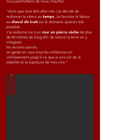
nous permettent de nous chauffer.
"Alors que tout doit aller vite, j'ai décidé de
temps
redonner la valeur au
. Je favorise le labour
cheval de trait
au
sur le domaine quand c'est
possible.
mur en pierre sèche
J'ai redonné vie à un
de plus
de 40 mètres de long afin de retenir la terre en y
intégr
ant
les anciens savoirs.
Je garde en cave tous les millésimes en
vieillissement jusqu'à ce que je sois sûr de la
stabilité et la signature de mes vins."