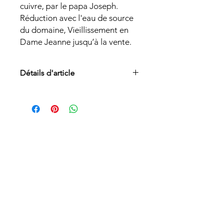
cuivre, par le papa Joseph.
Réduction avec l'eau de source
du domaine, Vieillissement en
Dame Jeanne jusqu’à la vente.
Détails d'article
Cépages :
Gewurztraminer
Taux d'alcool :
40%
Température de service :
8°c