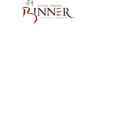
Nos Coordonnées
Domaine Christian BINNER
2, rue des Romains
68770 AMMERSCHWIHR – France
Nos Produits
Nos Vins
Nos Spiritueux
Nos sans alcool MËRALLA
Nos Huiles de Pépins de Raisins MËRALLA