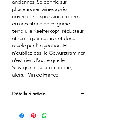
anciennes. Se bonifie sur
plusieurs semaines après
ouverture. Expression moderne
ou ancestrale de ce grand
terroir, le Kaefferkopf, réducteur
et fermé par nature, et donc
révélé par l'oxydation. Et
n'oubliez pas, le Gewurztraminer
n'est rien d'autre que le
Savagnin rose aromatique,
alors... Vin de France
Détails d'article
Appellation :
Vin de France
Cépages :
Gewurztraminer, Riesling
et Muscat
Sol :
Terroir mythique, unique par sa
géologie (granite et grès carbonatés,