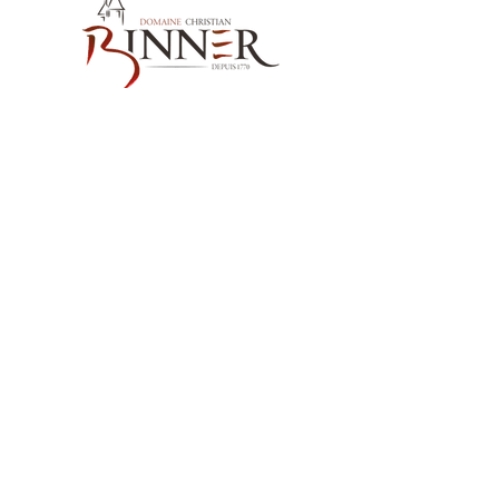
Température de service :
14°c
Potentiel de Garde :
40-100 ans
Nos Coordonnées
Domaine Christian BINNER
2, rue des Romains
68770 AMMERSCHWIHR – France
Nos Produits
Nos Vins
Nos Spiritueux
Nos sans alcool MËRALLA
Nos Huiles de Pépins de Raisins MËRALLA