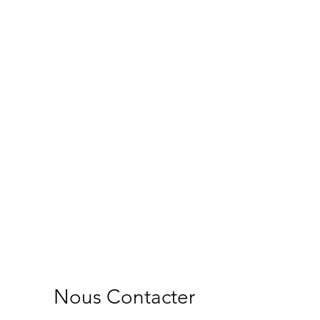
ace Sélection de Grains Nobles
ir s’étalant sur un coteau abrupt
actérisé par un Granite argileux
.
ue
avec tri
ge direct et fermentation naturelle
ni chaptalisation. Elevage naturel
entenaire, pendant 12 mois, dans
que, construit en matériaux naturels
ois.
ce :
14°c
50 ans
Nous Contacter