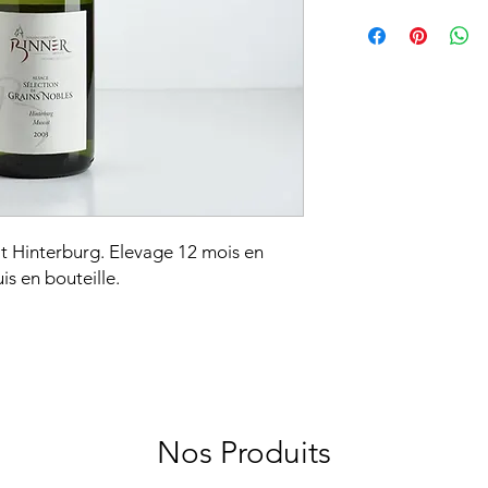
Appellation :
AOC Als
Cépages :
Muscat
Sol :
Magnifique terro
exposé Sud-Est et car
très profond et lourd
Culture :
Biodynamiq
Vendange :
Manuelle 
Vinification :
Pressura
sans ajout de levure, 
en foudre de chêne c
notre chai bioclimati
it Hinterburg. Elevage 12 mois en
et locaux, pierre et b
s en bouteille.
Sucrosité :
Doux
Taux d'alcool :
12%
Température de servi
Potentiel de Garde :
Nos Produits