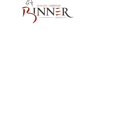
Nos Coordonnées
Domaine Christian BINNER
2, rue des Romains
68770 AMMERSCHWIHR – France
Nos Produits
Nos Vins
Nos Spiritueux
Nos sans alcool MËRALLA
Nos Huiles de Pépins de Raisins MËRALLA