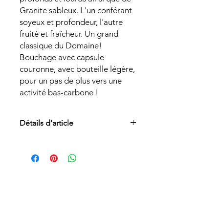
Granite sableux. L'un conférant
soyeux et profondeur, l'autre
fruité et fraîcheur. Un grand
classique du Domaine!
Bouchage avec capsule
couronne, avec bouteille légère,
pour un pas de plus vers une
activité bas-carbone !
Détails d'article
Appellation :
AOC Alsace
Cépages :
Pinot Noir
Sol :
Terroir de Loess, limons calcaires
éoliens profonds et lourds ainsi que
de Granite sableux et pauvre.
Culture :
Biodynamique
Label :
Bio (Ecocert)
Vendange :
Manuelle avec tri