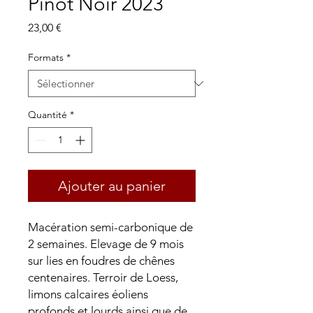
Pinot Noir 2023
Prix
23,00 €
Formats
*
Quantité
*
Ajouter au panier
Macération semi-carbonique de
2 semaines. Elevage de 9 mois
sur lies en foudres de chênes
centenaires. Terroir de Loess,
limons calcaires éoliens
profonds et lourds ainsi que de