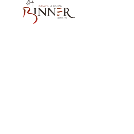
Nos Coordonnées
Domaine Christian BINNER
2, rue des Romains
68770 AMMERSCHWIHR – France
Nos Produits
Nos Vins
Nos Spiritueux
Nos sans alcool MËRALLA
Nos Huiles de Pépins de Raisins MËRALLA