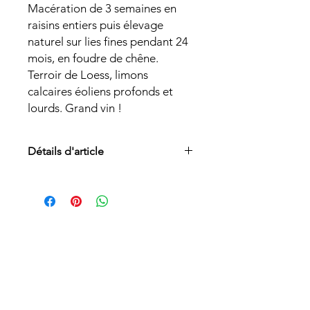
Macération de 3 semaines en
raisins entiers puis élevage
naturel sur lies fines pendant 24
mois, en foudre de chêne.
Terroir de Loess, limons
calcaires éoliens profonds et
lourds. Grand vin !
Détails d'article
Appellation :
AOC Alsace
Cépages :
Pinot Noir
Sol :
Ces cuvées sont élaborées sur
nos Veilles Vignes historiques du
Domaine, plantées par mon père en
son début de carrière et ont
aujourd’hui une bonne soixantaine
d’années. Elles se situent en
contrebas du Grand Cru Kaefferkopf,
notre terroir fétiche au village et