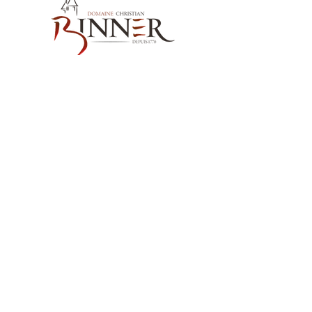
naissance à la cuvée Excellence,
l'élevage est de 24 mois. Sur lies
fines, en foudre de chêne centenaire,
dans notre nouveau chai
bioclimatique, en grès rose des
Vosges et sapin Douglas de nos
vallées. Terroir qui donne des vins
Nos Coordonnées
réducteurs par nature, d’où le besoin
Domaine Christian BINNER
d’élever le vin deux hivers en foudres.
2, rue des Romains
Sucrosité :
Sec
68770 AMMERSCHWIHR – France
Taux d'alcool :
15,5%
Température de service :
14°c
Potentiel de Garde :
40-100 ans
Nos Produits
Nos Vins
Nos Spiritueux
Nos sans alcool MËRALLA
Nos Huiles de Pépins de Raisins MËRALLA