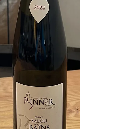
Sol :
Limono sableux 
"Badstub", le Salon d
des thermes romains
d'Ammerschwihr.
Culture :
Biodynamiq
Label :
Bio (Ecocert)
Vendange :
Manuelle 
Vinification :
Fermenta
levure, ni chaptalisat
heures, en pressoir 
lies fines pendant 8
centenaires, dans not
matériaux naturels et
respect des lois antiqu
Sucrosité :
Sec
Taux d'alcool :
11%
Température de servi
Potentiel de Garde :