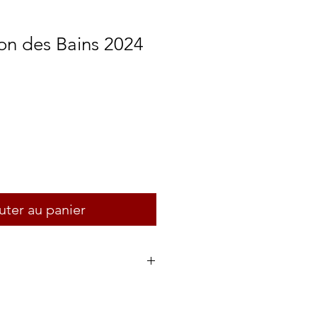
lon des Bains 2024
uter au panier
sace