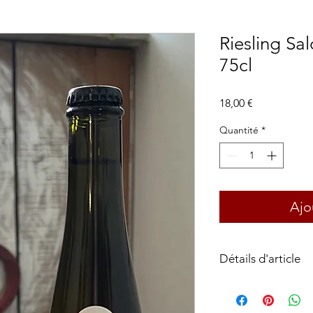
Riesling Sa
75cl
Prix
18,00 €
Quantité
*
Ajo
Détails d'article
Appellation :
AOC Al
Cépages :
Riesling